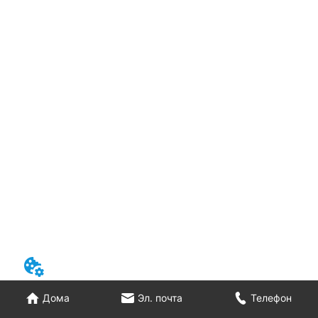
Дома
Эл. почта
Телефон