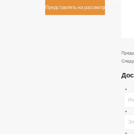
Представлять на рассмотрение
Пред
След
Дос
*
*
*