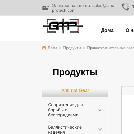
Электронная почта: sales@sino-
protech.com
Дома
О н
Дома
>
Продукты
>
Правоохранительные орг
Продукты
Снаряжение для
борьбы с
беспорядками
Баллистические
изделия