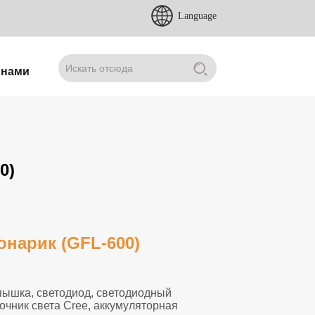
Language
 нами
0)
онарик (GFL-600)