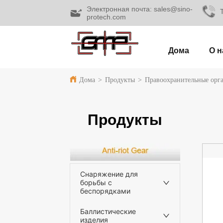
Электронная почта: sales@sino-
protech.com
Дома
О н
Дома
>
Продукты
>
Правоохранительные орг
Продукты
Снаряжение для
борьбы с
беспорядками
Баллистические
изделия