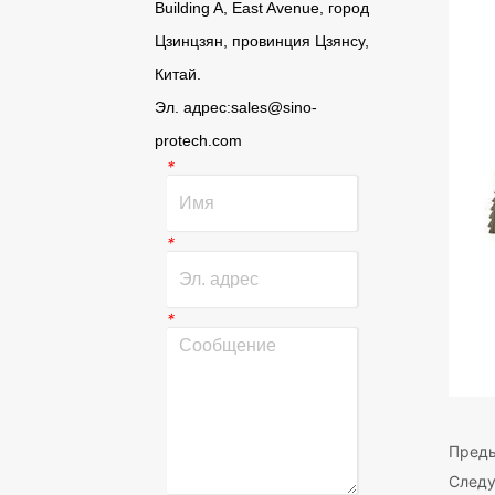
Building A, East Avenue, город
Цзинцзян, провинция Цзянсу,
Китай.
Эл. адрес:
sales@sino-
protech.com
*
*
*
Пред
След