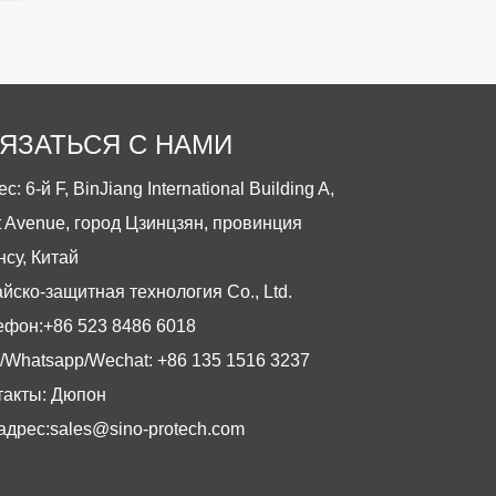
ЯЗАТЬСЯ С НАМИ
с: 6-й F, BinJiang International Building A,
t Avenue, город Цзинцзян, провинция
нсу, Китай
йско-защитная технология Co., Ltd.
ефон:
+86 523 8486 6018
/Whatsapp/Wechat: +86 135 1516 3237
такты: Дюпон
адрес:
sales@sino-protech.com