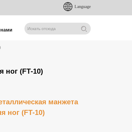
Language
 нами
)
 ног (FT-10)
еталлическая манжета
я ног (FT-10)