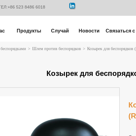
ТЕЛ:+86 523 8486 6018
ас
Продукты
Случай
Новости
Связаться с
 беспорядками
>
Шлем против беспорядков
>
Козырек для беспорядков 
Козырек для беспорядко
К
(R