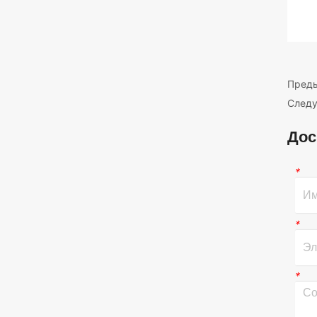
Пред
След
Дос
*
*
*