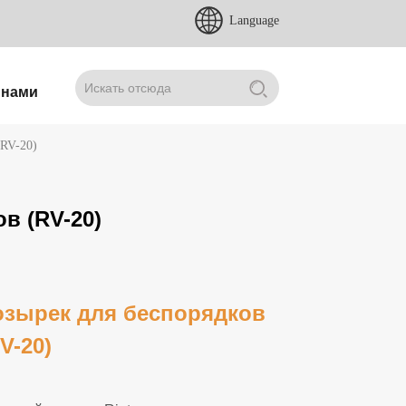
Language
 нами
(RV-20)
в (RV-20)
озырек для беспорядков
V-20)