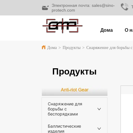
Электронная почта: sales@sino-
protech.com
Дома
О н
Дома
>
Продукты
>
Снаряжение для борьбы с
Продукты
Снаряжение для
борьбы с
беспорядками
Баллистические
изделия